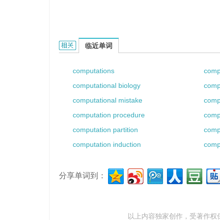
computation node的相关资料：
临近单词
computations
comp
computational biology
compu
computational mistake
comp
computation procedure
comp
computation partition
comp
computation induction
comp
分享单词到：
以上内容独家创作，受
著作权