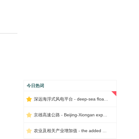
今日热词
深远海浮式风电平台 - deep-sea floating wind power platform
京雄高速公路 - Beijing-Xiongan expressway
农业及相关产业增加值 - the added value of agriculture and related industries