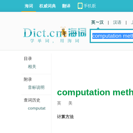
海词
权威词典
翻译
英 汉
|
汉语
|
目录
相关
附录
音标说明
computation met
查词历史
英
美
computat
计算方法