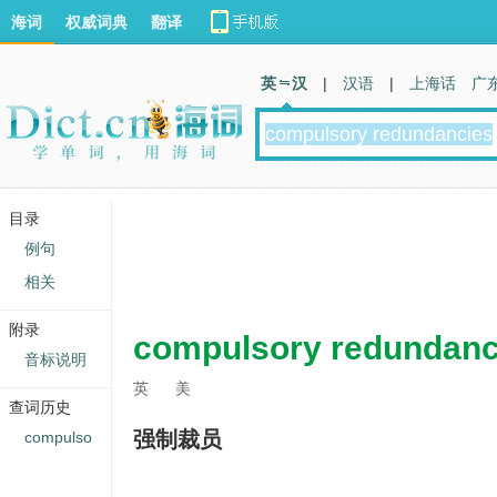
海词
权威词典
翻译
英 汉
|
汉语
|
上海话
广
目录
例句
相关
附录
compulsory redundanc
音标说明
英
美
查词历史
强制裁员
compulso