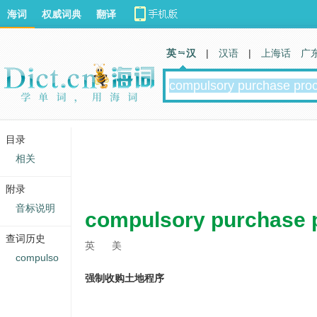
海词
权威词典
翻译
英 汉
|
汉语
|
上海话
广
目录
相关
附录
音标说明
compulsory purchase 
查词历史
英
美
compulso
强制收购土地程序