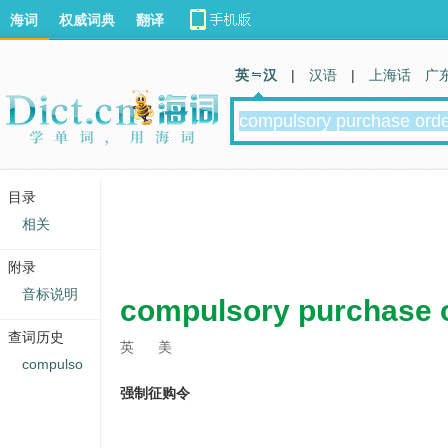
海词
权威词典
翻译
英 汉
|
汉语
|
上海话
广
目录
相关
附录
音标说明
compulsory purchase 
查词历史
英
美
compulso
强制征购令