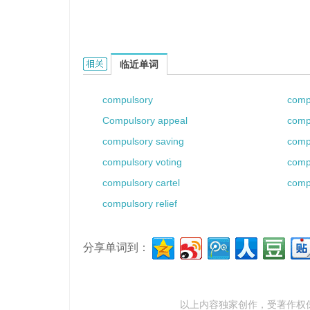
compulsory law的相关资料：
临近单词
compulsory
comp
Compulsory appeal
comp
compulsory saving
comp
compulsory voting
comp
compulsory cartel
comp
compulsory relief
分享单词到：
以上内容独家创作，受
著作权