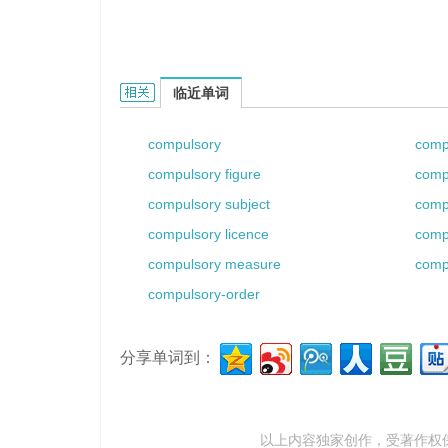
compulsory fees的相关资料：
临近单词
compulsory
comp
compulsory figure
comp
compulsory subject
comp
compulsory licence
comp
compulsory measure
comp
compulsory-order
分享单词到：
以上内容独家创作，受
著作权