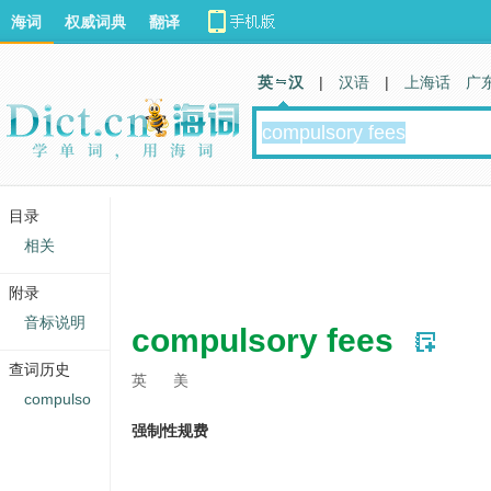
海词
权威词典
翻译
英 汉
|
汉语
|
上海话
广
目录
相关
附录
音标说明
compulsory fees
查词历史
英
美
compulso
强制性规费