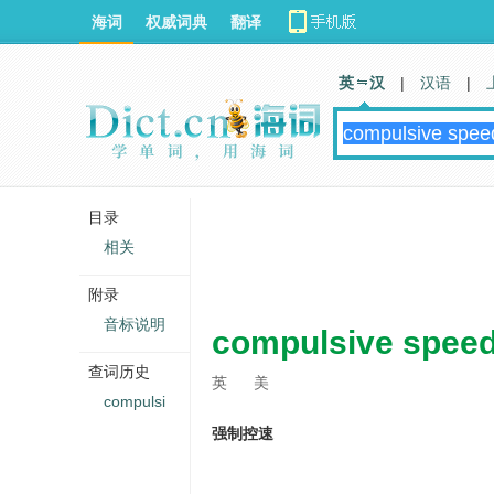
海词
权威词典
翻译
英 汉
|
汉语
|
目录
相关
附录
音标说明
compulsive speed
查词历史
英
美
compulsi
强制控速