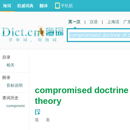
海词
权威词典
翻译
英 汉
|
汉语
|
上海话
广
目录
相关
附录
音标说明
compromised doctrine 
查词历史
theory
compromi
英
美