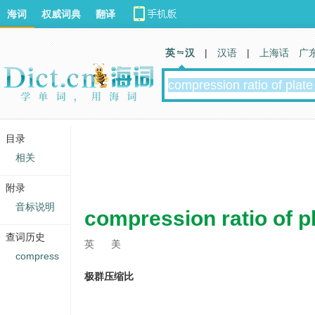
海词
权威词典
翻译
英 汉
|
汉语
|
上海话
广
目录
相关
附录
音标说明
compression ratio of p
查词历史
英
美
compress
极群压缩比