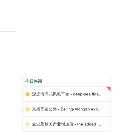
今日热词
深远海浮式风电平台 - deep-sea floating wind power platform
京雄高速公路 - Beijing-Xiongan expressway
农业及相关产业增加值 - the added value of agriculture and related industries