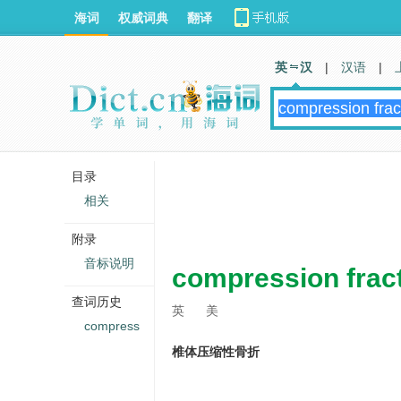
海词
权威词典
翻译
英 汉
|
汉语
|
目录
相关
附录
音标说明
compression fract
查词历史
英
美
compress
椎体压缩性骨折