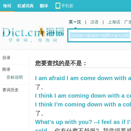
海词
权威词典
翻译
英 汉
|
汉语
|
上海话
广
目录
您要查找的是不是：
附录
音标说明
I am afraid I am come down with a
了。
查词历史
I think I am coming down with a c
I think I'm coming down with a col
了。
What's up with you? --I feel as if
cold.
你有什麽不舒服?--我觉得要