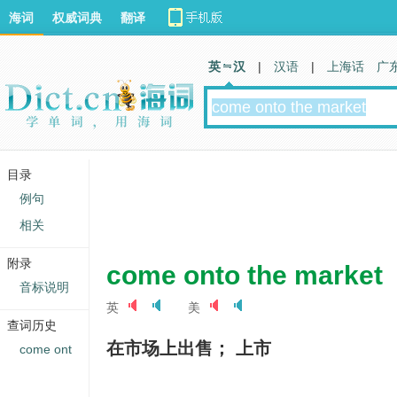
海词
权威词典
翻译
英 汉
|
汉语
|
上海话
广
目录
例句
相关
附录
come onto the market
音标说明
英
美
查词历史
在市场上出售； 上市
come ont