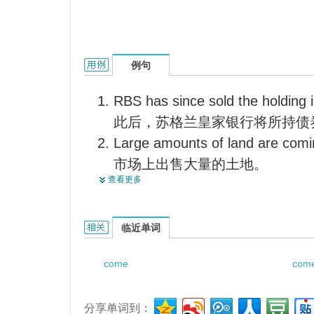
come onto the market的用法和样例：
例句
RBS has since sold the holding 
此后，苏格兰皇家银行将所持债
Large amounts of land are comi
市场上出售大量的土地。
查看更多
A new type of car is on the mar
现在一种新型小汽车正在上市。
The glut of apples sent the pric
come onto the market的相关资料：
临近单词
苹果大量上市，使价钱低了下来
come
com
分享单词到：