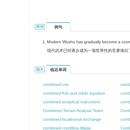
combined event的用法和样例：
例句
Modern Wushu has gradually become a cosmo
现代武术已经逐步成为一项世界性的竞赛项目
combined event的相关资料：
临近单词
combined use
comb
combined Kdv and mkdv equation
comb
combined analytical instrument
comb
Combined Terrain Analysis Team
Comb
combined localtransit exchange
comb
combined rototilling-tillage
Comb