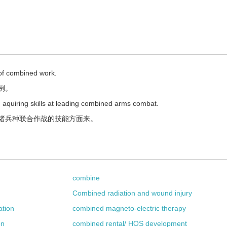
 of combined work.
例。
 aquiring skills at leading combined arms combat.
诸兵种联合作战的技能方面来。
combine
Combined radiation and wound injury
tion
combined magneto-electric therapy
on
combined rental/ HOS development