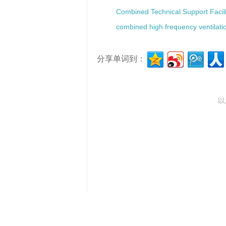
Combined Technical Support Facili
combined high frequency ventilati
分享单词到：
以