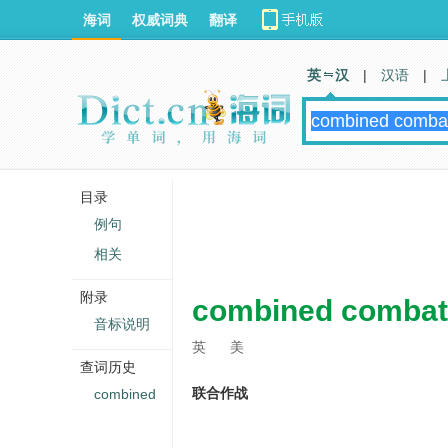
海词
权威词典
翻译
英 汉
|
汉语
|
目录
例句
相关
附录
combined combat
音标说明
英
美
查词历史
联合作战
combined