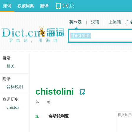
海词
权威词典
翻译
英 汉
|
汉语
|
上海话
广
目录
相关
附录
音标说明
chistolini
查词历史
英
美
chistoli
n.
释义常用
奇斯托利亚