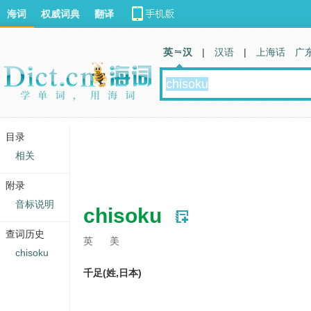
海词
权威词典
翻译
英 汉
|
汉语
|
上海话
广
目录
相关
附录
音标说明
chisoku
查词历史
英
美
chisoku
千足(姓,日本)