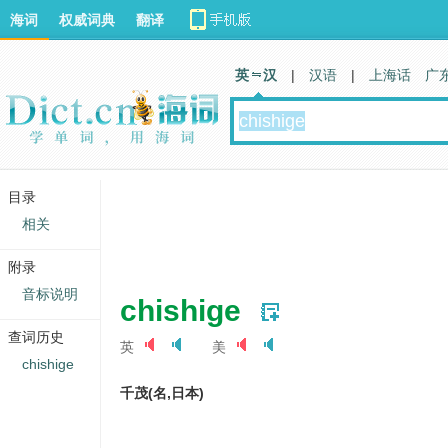
海词
权威词典
翻译
英 汉
|
汉语
|
上海话
广
目录
相关
附录
音标说明
chishige
查词历史
英
美
chishige
千茂(名,日本)