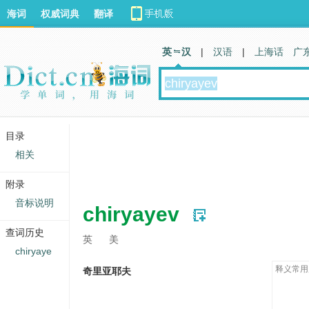
海词
权威词典
翻译
英 汉
|
汉语
|
上海话
广
目录
相关
附录
音标说明
chiryayev
查词历史
英
美
chiryaye
释义常用
奇里亚耶夫