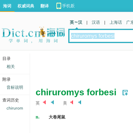
海词
权威词典
翻译
英 汉
|
汉语
|
上海话
广
目录
相关
附录
音标说明
chiruromys forbesi
查词历史
英
美
chirurom
n.
大卷尾鼠