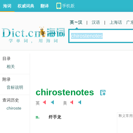
海词
权威词典
翻译
英 汉
|
汉语
|
上海话
广
目录
相关
附录
音标说明
chirostenotes
查词历史
英
美
chiroste
n.
释义常用
纤手龙