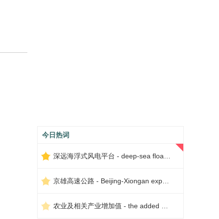
今日热词
深远海浮式风电平台 - deep-sea floating wind power platform
京雄高速公路 - Beijing-Xiongan expressway
农业及相关产业增加值 - the added value of agriculture and related industries