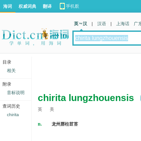
海词
权威词典
翻译
英 汉
|
汉语
|
上海话
广
目录
相关
附录
音标说明
chirita lungzhouensis
查词历史
英
美
chirita
n.
龙州唇柱苣苔