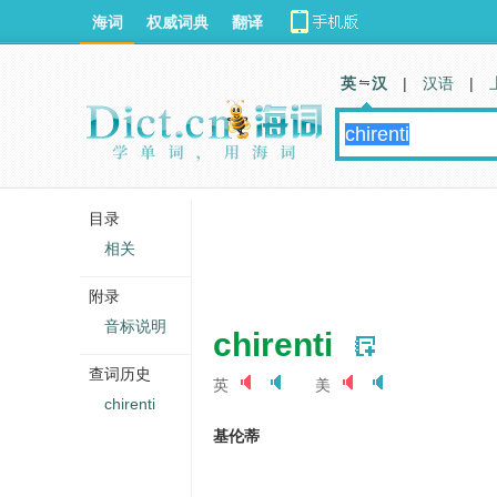
海词
权威词典
翻译
英 汉
|
汉语
|
目录
相关
附录
音标说明
chirenti
查词历史
英
美
chirenti
基伦蒂