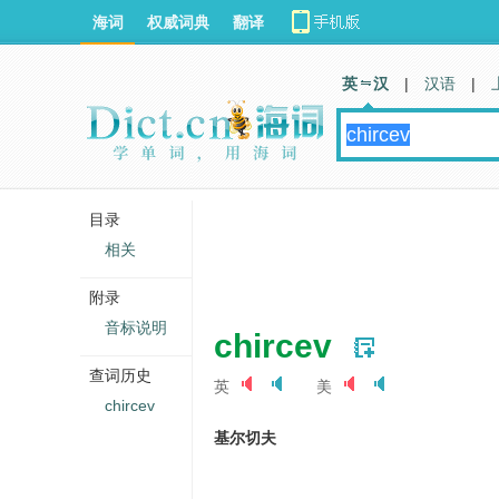
海词
权威词典
翻译
英 汉
|
汉语
|
目录
相关
附录
音标说明
chircev
查词历史
英
美
chircev
基尔切夫