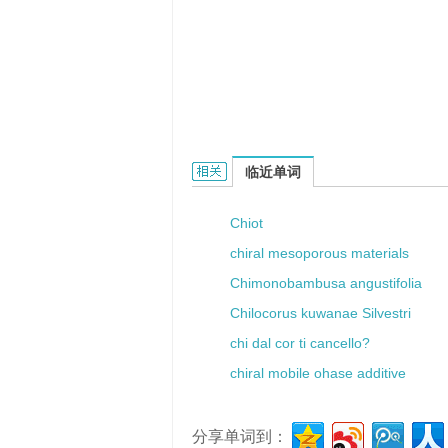
Chircev的相关资料：
临近单词
Chiot
chiral mesoporous materials
Chimonobambusa angustifolia
Chilocorus kuwanae Silvestri
chi dal cor ti cancello?
chiral mobile ohase additive
分享单词到：