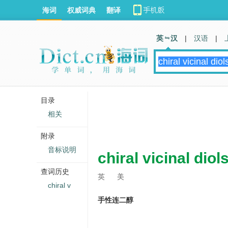
海词
权威词典
翻译
英 汉
|
汉语
|
目录
相关
附录
音标说明
chiral vicinal diol
查词历史
英
美
chiral v
手性连二醇