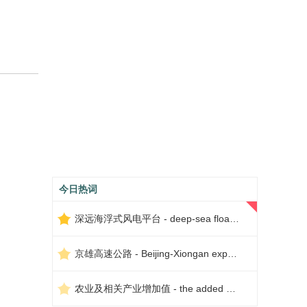
今日热词
深远海浮式风电平台 - deep-sea floating wind power platform
京雄高速公路 - Beijing-Xiongan expressway
农业及相关产业增加值 - the added value of agriculture and related industries