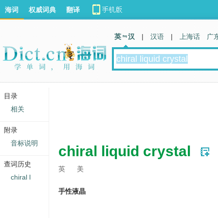
海词
权威词典
翻译
英 汉
|
汉语
|
上海话
广
目录
相关
附录
音标说明
chiral liquid crystal
查词历史
英
美
chiral l
手性液晶