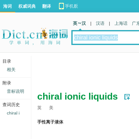
海词
权威词典
翻译
英 汉
|
汉语
|
上海话
广
目录
相关
附录
音标说明
chiral ionic liquids
查词历史
英
美
chiral i
手性离子液体