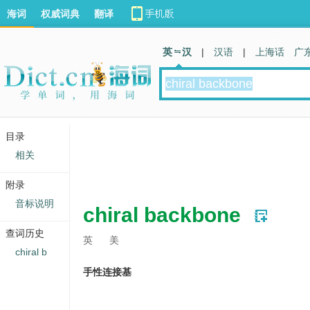
海词
权威词典
翻译
英 汉
|
汉语
|
上海话
广
目录
相关
附录
音标说明
chiral backbone
查词历史
英
美
chiral b
手性连接基