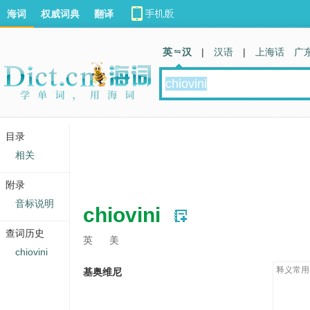
海词
权威词典
翻译
英 汉
|
汉语
|
上海话
广
目录
相关
附录
音标说明
chiovini
查词历史
英
美
chiovini
释义常用
基奥维尼