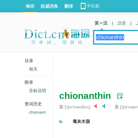
海词
权威词典
翻译
英 汉
|
汉语
|
目录
相关
附录
音标说明
chionanthin
查词历史
英
[tʃə'nænθɪn]
美
[tʃə'næn
chionant
n.
毒灰木脂