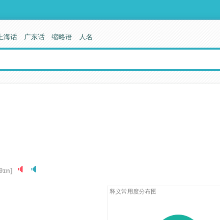
上海话
广东话
缩略语
人名
θɪn]
释义常用度分布图