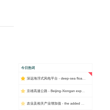
今日热词
深远海浮式风电平台 - deep-sea floating wind power platform
京雄高速公路 - Beijing-Xiongan expressway
农业及相关产业增加值 - the added value of agriculture and related industries