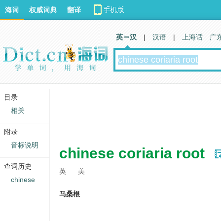
海词
权威词典
翻译
英 汉
|
汉语
|
上海话
广
目录
相关
附录
音标说明
chinese coriaria root
查词历史
英
美
chinese
马桑根