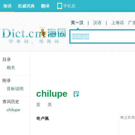
海词
权威词典
翻译
英 汉
|
汉语
|
上海话
广
目录
相关
附录
音标说明
chilupe
查词历史
英
美
chilupe
释义常用
奇卢佩