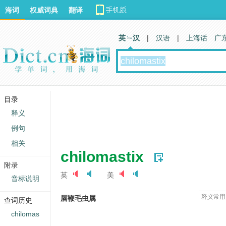
海词
权威词典
翻译
英 汉
|
汉语
|
上海话
广
目录
释义
例句
相关
chilomastix
附录
英
美
音标说明
释义常用
唇鞭毛虫属
查词历史
chilomas