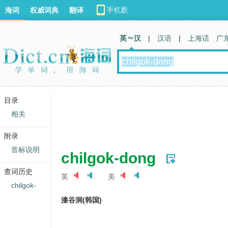
海词
权威词典
翻译
英 汉
|
汉语
|
上海话
广
目录
相关
附录
音标说明
chilgok-dong
查词历史
英
美
chilgok-
漆谷洞(韩国)