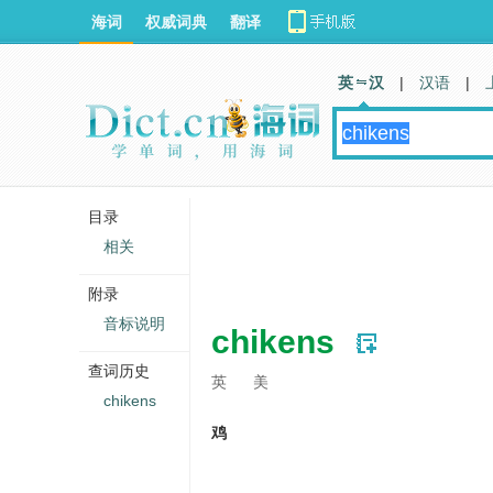
海词
权威词典
翻译
英 汉
|
汉语
|
目录
相关
附录
音标说明
chikens
查词历史
英
美
chikens
鸡