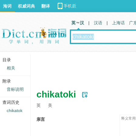
海词
权威词典
翻译
英 汉
|
汉语
|
上海话
广
目录
相关
附录
音标说明
chikatoki
查词历史
英
美
chikatok
释义常用
亲言