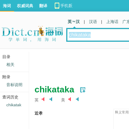
海词
权威词典
翻译
英 汉
|
汉语
|
上海话
广
目录
相关
附录
音标说明
chikataka
查词历史
英
美
chikatak
释义常用
近孝