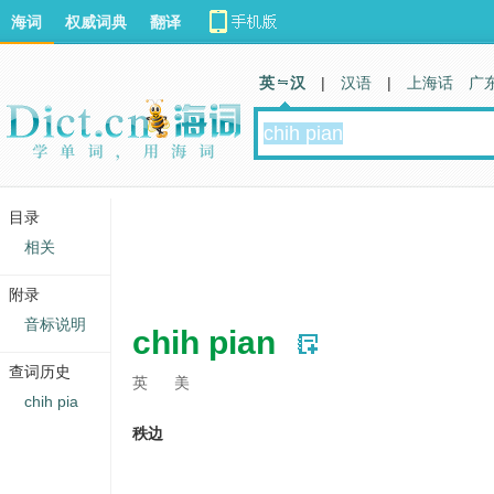
海词
权威词典
翻译
英 汉
|
汉语
|
上海话
广
目录
相关
附录
音标说明
chih pian
查词历史
英
美
chih pia
秩边