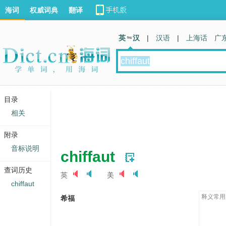
海词
权威词典
翻译
英 汉
|
汉语
|
上海话
广
目录
相关
附录
音标说明
chiffaut
查词历史
英
美
chiffaut
释义常用
希福