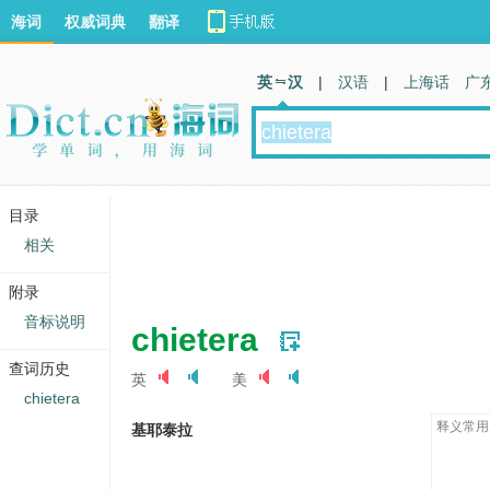
海词
权威词典
翻译
英 汉
|
汉语
|
上海话
广
目录
相关
附录
音标说明
chietera
查词历史
英
美
chietera
释义常用
基耶泰拉