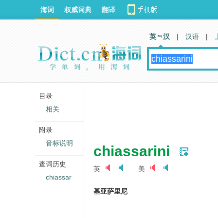
海词
权威词典
翻译
英 汉
|
汉语
|
目录
相关
附录
音标说明
chiassarini
查词历史
英
美
chiassar
基亚萨里尼