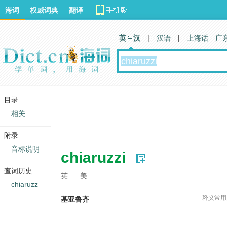
海词
权威词典
翻译
英 汉
|
汉语
|
上海话
广
目录
相关
附录
音标说明
chiaruzzi
查词历史
英
美
chiaruzz
释义常用
基亚鲁齐