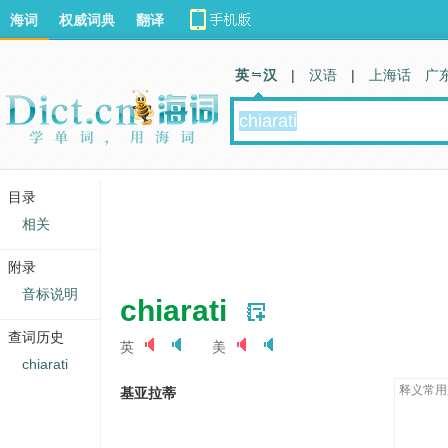
海词
权威词典
翻译
英 汉
|
汉语
|
上海话
广
目录
相关
附录
音标说明
chiarati
查词历史
英
美
chiarati
释义常用
基亚拉蒂