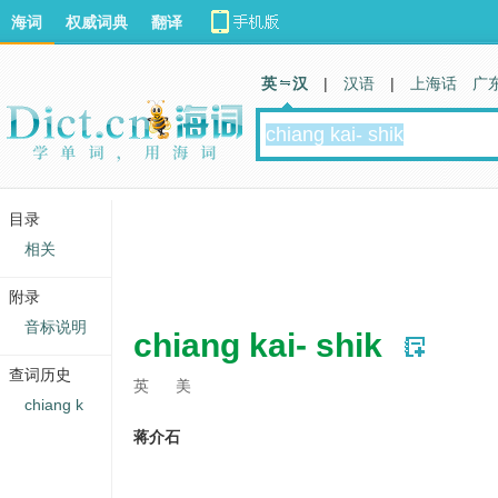
海词
权威词典
翻译
英 汉
|
汉语
|
上海话
广
目录
相关
附录
音标说明
chiang kai- shik
查词历史
英
美
chiang k
蒋介石