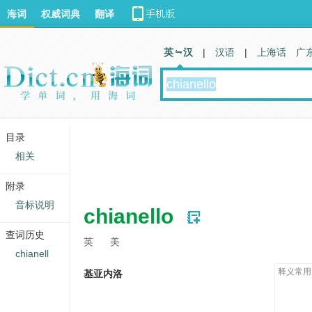
海词
权威词典
翻译
英 汉
|
汉语
|
上海话
广
目录
相关
附录
音标说明
chianello
查词历史
英
美
chianell
释义常用
基亚内洛