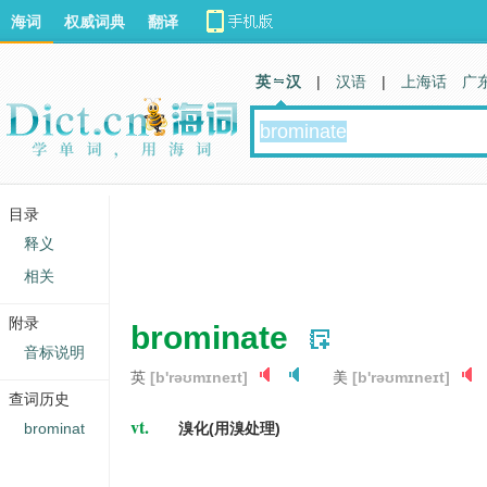
海词
权威词典
翻译
英 汉
|
汉语
|
上海话
广
目录
释义
相关
附录
brominate
音标说明
英
[b'rəʊmɪneɪt]
美
[b'rəʊmɪneɪt]
查词历史
vt.
brominat
溴化(用溴处理)