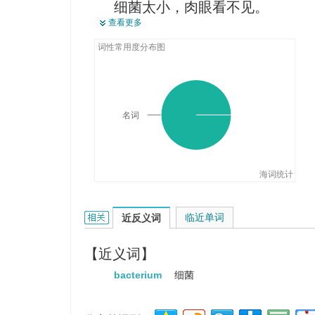
细菌太小，肉眼看不见。
查看更多
It is possible to multiply bacteria
organisms in the laboratory.
词性常用度分布图
在实验室能够繁殖细菌和其他生
名词
海词统计
bacteria的相关资料：
临近单词
近反义词
【近义词】
bacterium
细菌