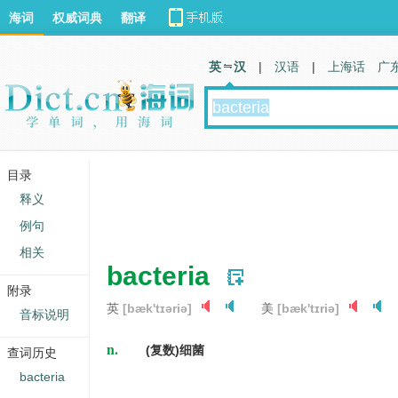
海词
权威词典
翻译
英 汉
|
汉语
|
上海话
广
目录
释义
例句
相关
bacteria
附录
英
[bæk'tɪəriə]
美
[bæk'tɪriə]
音标说明
n.
(复数)细菌
查词历史
bacteria