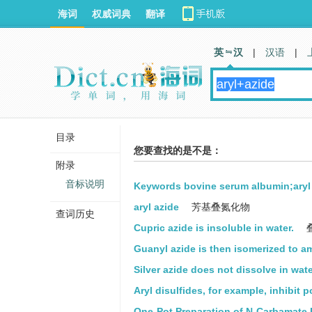
海词
权威词典
翻译
英 汉
|
汉语
|
目录
您要查找的是不是：
附录
音标说明
Keywords bovine serum albumin;aryl 
aryl azide
芳基叠氮化物
查词历史
Cupric azide is insoluble in water.
Guanyl azide is then isomerized to am
Silver azide does not dissolve in water
Aryl disulfides, for example, inhibit p
One-Pot Preparation of N-Carbamate 