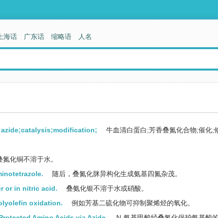
上海话
广东话
缩略语
人名
azide;catalysis;modification;
牛血清白蛋白;芳香叠氮化合物;催化;修
叠氮化铜不溶于水。
inotetrazole.
随后，叠氮化脒异构化生成氨基四氮杂茂。
 or in nitric acid.
叠氨化银不溶于水或硝酸。
olyolefin oxidation.
例如芳基二硫化物可抑制聚烯烃的氧化。
Protected Amino Acids via Azide.
N-氨基甲酸经叠氮化保护氨基酸