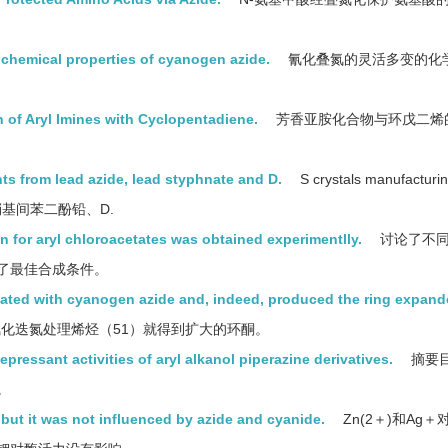
le chemical properties of cyanogen azide.
氰化叠氮的灵活多变的化
n of Aryl Imines with Cyclopentadiene.
芳香亚胺化合物与环戊二烯的
nts from lead azide, lead styphnate and D.
S crystals manufacturi
三硝基间苯二酚铅、D.
n for aryl chloroacetates was obtained experimentlly.
讨论了不
了最佳合成条件。
reated with cyanogen azide and, indeed, produced the ring expan
化迭氮处理烯烃（51）就得到扩大的环酮。
pressant activities of aryl alkanol piperazine derivatives.
摘要
。
but it was not influenced by azide and cyanide.
Zn(2＋)和Ag