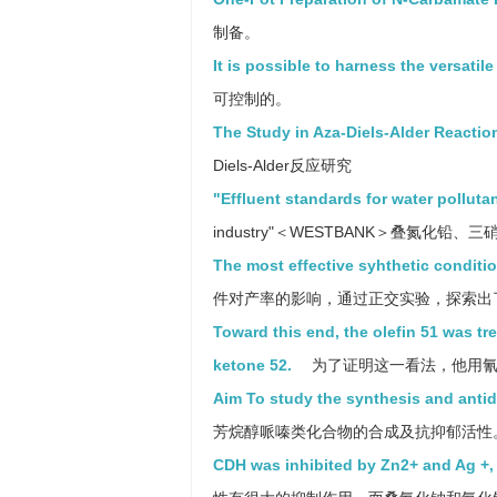
制备。
It is possible to harness the versati
可控制的。
The Study in Aza-Diels-Alder Reactio
Diels-Alder反应研究
"Effluent standards for water polluta
industry"＜WESTBANK＞叠氮化铅、
The most effective syhthetic conditio
件对产率的影响，通过正交实验，探索出
Toward this end, the olefin 51 was t
ketone 52.
为了证明这一看法，他用氰
Aim To study the synthesis and antide
芳烷醇哌嗪类化合物的合成及抗抑郁活性
CDH was inhibited by Zn2+ and Ag +, 