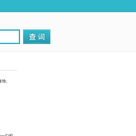
饰;
的一勺烩